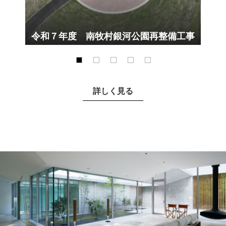
令和７年度 南牧村銀河公園再整備工事
詳しく見る
小