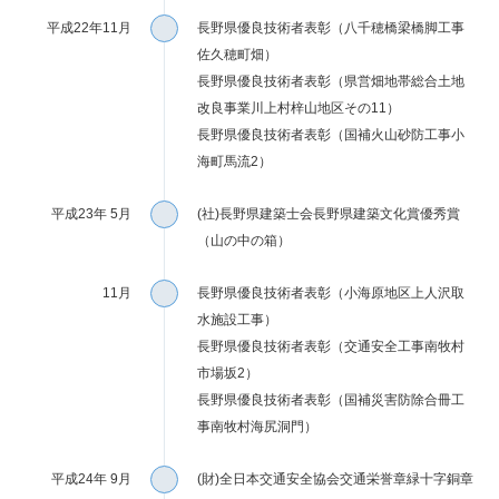
平成22年11月
長野県優良技術者表彰（八千穂橋梁橋脚工事
佐久穂町畑）
長野県優良技術者表彰（県営畑地帯総合土地
改良事業川上村梓山地区その11）
長野県優良技術者表彰（国補火山砂防工事小
海町馬流2）
平成23年 5月
(社)長野県建築士会長野県建築文化賞優秀賞
（山の中の箱）
11月
長野県優良技術者表彰（小海原地区上人沢取
水施設工事）
長野県優良技術者表彰（交通安全工事南牧村
市場坂2）
長野県優良技術者表彰（国補災害防除合冊工
事南牧村海尻洞門）
平成24年 9月
(財)全日本交通安全協会交通栄誉章緑十字銅章