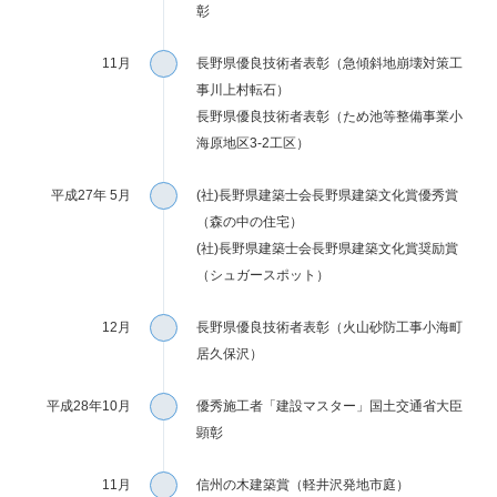
彰
11月
長野県優良技術者表彰（急傾斜地崩壊対策工
事川上村転石）
長野県優良技術者表彰（ため池等整備事業小
海原地区3-2工区）
平成27年 5月
(社)長野県建築士会長野県建築文化賞優秀賞
（森の中の住宅）
(社)長野県建築士会長野県建築文化賞奨励賞
（シュガースポット）
12月
長野県優良技術者表彰（火山砂防工事小海町
居久保沢）
平成28年10月
優秀施工者「建設マスター」国土交通省大臣
顕彰
11月
信州の木建築賞（軽井沢発地市庭）