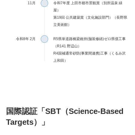
11月
令和7年度 上田市都市景観賞（別所温泉 緑
屋）
第19回 公共建築賞（文化施設部門）（長野県
立美術館）
令和8年 2月
R5県単道路橋梁維持(舗装修繕)ゼロ県債工事
（R141 野辺山）
R4国補通常砂防(事業間連携)工事（くるみ沢
上和田）
国際認証「SBT（Science-Based
Targets）」