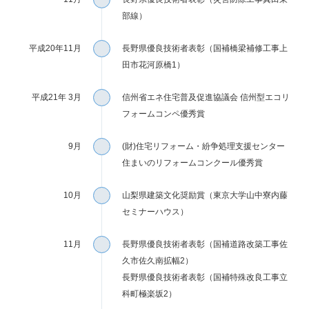
部線）
平成20年11月
長野県優良技術者表彰（国補橋梁補修工事上
田市花河原橋1）
平成21年 3月
信州省エネ住宅普及促進協議会 信州型エコリ
フォームコンペ優秀賞
9月
(財)住宅リフォーム・紛争処理支援センター
住まいのリフォームコンクール優秀賞
10月
山梨県建築文化奨励賞（東京大学山中寮内藤
セミナーハウス）
11月
長野県優良技術者表彰（国補道路改築工事佐
久市佐久南拡幅2）
長野県優良技術者表彰（国補特殊改良工事立
科町極楽坂2）