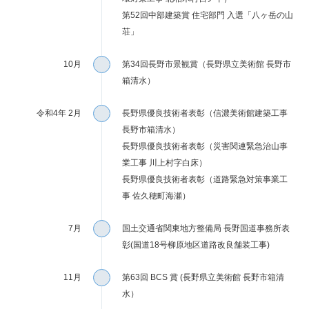
第52回中部建築賞 住宅部門 入選「八ヶ岳の山
荘」
10月
第34回長野市景観賞（長野県立美術館 長野市
箱清水）
令和4年 2月
長野県優良技術者表彰（信濃美術館建築工事
長野市箱清水）
長野県優良技術者表彰（災害関連緊急治山事
業工事 川上村字白床）
長野県優良技術者表彰（道路緊急対策事業工
事 佐久穂町海瀬）
7月
国土交通省関東地方整備局 長野国道事務所表
彰(国道18号柳原地区道路改良舗装工事)
11月
第63回 BCS 賞 (長野県立美術館 長野市箱清
水）