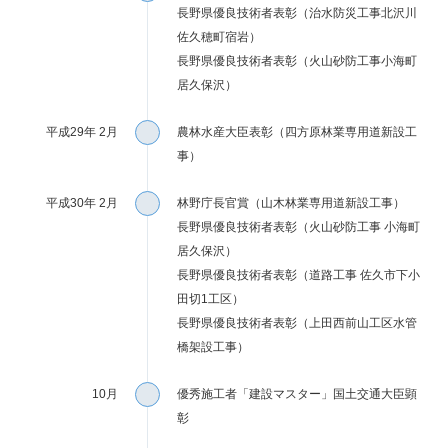
長野県優良技術者表彰（治水防災工事北沢川
佐久穂町宿岩）
長野県優良技術者表彰（火山砂防工事小海町
居久保沢）
平成29年 2月
農林水産大臣表彰（四方原林業専用道新設工
事）
平成30年 2月
林野庁長官賞（山木林業専用道新設工事）
長野県優良技術者表彰（火山砂防工事 小海町
居久保沢）
長野県優良技術者表彰（道路工事 佐久市下小
田切1工区）
長野県優良技術者表彰（上田西前山工区水管
橋架設工事）
10月
優秀施工者「建設マスター」国土交通大臣顕
彰