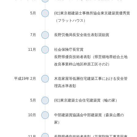
5月
(社)東京都建築士事務所協会東京建築賞優秀賞
（フラットハウス）
7月
長野労働局長安全衛生表彰奨励賞
11月
社会保険庁長官賞
長野県優良技術者表彰（県営畑地帯総合土地
改良事業梓山地区梓原工区その2）
平成19年 2月
木造家屋等低層住宅建築工事における安全管
理高水準表彰
5月
(社)東京建築士会住宅建築賞（輪の家）
10月
中部建築賞協議会中部建築賞（森泉山麓の
家）
11月
長野県優良技術者表彰（災害防除工事真田東