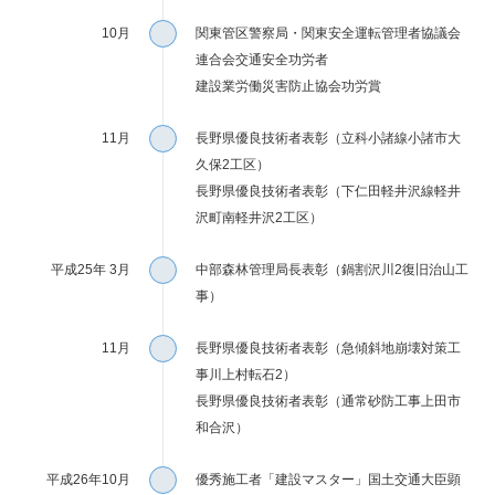
10月
関東管区警察局・関東安全運転管理者協議会
連合会交通安全功労者
建設業労働災害防止協会功労賞
11月
長野県優良技術者表彰（立科小諸線小諸市大
久保2工区）
長野県優良技術者表彰（下仁田軽井沢線軽井
沢町南軽井沢2工区）
平成25年 3月
中部森林管理局長表彰（鍋割沢川2復旧治山工
事）
11月
長野県優良技術者表彰（急傾斜地崩壊対策工
事川上村転石2）
長野県優良技術者表彰（通常砂防工事上田市
和合沢）
平成26年10月
優秀施工者「建設マスター」国土交通大臣顕