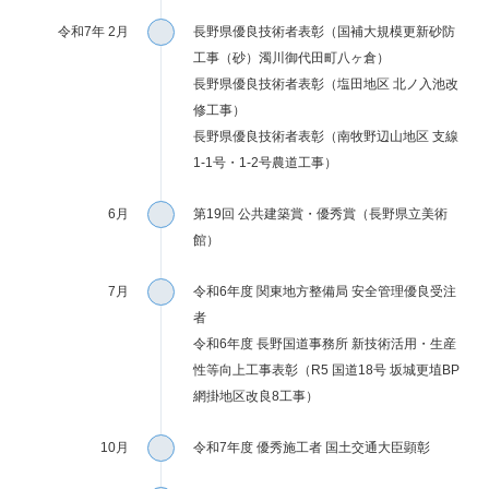
令和7年 2月
長野県優良技術者表彰（国補大規模更新砂防
工事（砂）濁川御代田町八ヶ倉）
長野県優良技術者表彰（塩田地区 北ノ入池改
修工事）
長野県優良技術者表彰（南牧野辺山地区 支線
1-1号・1-2号農道工事）
6月
第19回 公共建築賞・優秀賞（長野県立美術
館）
7月
令和6年度 関東地方整備局 安全管理優良受注
者
令和6年度 長野国道事務所 新技術活用・生産
性等向上工事表彰（R5 国道18号 坂城更埴BP
網掛地区改良8工事）
10月
令和7年度 優秀施工者 国土交通大臣顕彰