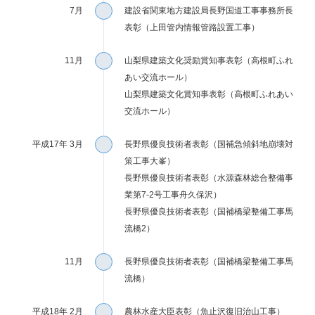
7月
建設省関東地方建設局長野国道工事事務所長
表彰（上田管内情報管路設置工事）
11月
山梨県建築文化奨励賞知事表彰（高根町ふれ
あい交流ホール）
山梨県建築文化賞知事表彰（高根町ふれあい
交流ホール）
平成17年 3月
長野県優良技術者表彰（国補急傾斜地崩壊対
策工事大峯）
長野県優良技術者表彰（水源森林総合整備事
業第7-2号工事舟久保沢）
長野県優良技術者表彰（国補橋梁整備工事馬
流橋2）
11月
長野県優良技術者表彰（国補橋梁整備工事馬
流橋）
平成18年 2月
農林水産大臣表彰（魚止沢復旧治山工事）