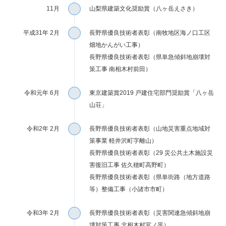
11月
山梨県建築文化奨励賞（八ヶ岳えさき）
平成31年 2月
長野県優良技術者表彰（南牧地区海ノ口工区
畑地かんがい工事）
長野県優良技術者表彰（県単急傾斜地崩壊対
策工事 南相木村前田）
令和元年 6月
東京建築賞2019 戸建住宅部門奨励賞「八ヶ岳
山荘」
令和2年 2月
長野県優良技術者表彰（山地災害重点地域対
策事業 軽井沢町字離山）
長野県優良技術者表彰（29 災公共土木施設災
害復旧工事 佐久穂町高野町）
長野県優良技術者表彰（県単街路（地方道路
等）整備工事（小諸市市町）
令和3年 2月
長野県優良技術者表彰（災害関連急傾斜地崩
壊対策工事 北相木村宮ノ平）