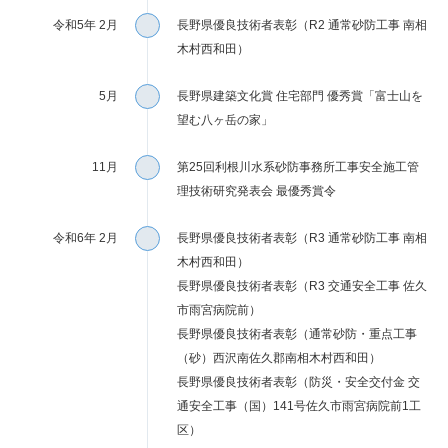
令和5年 2月
長野県優良技術者表彰（R2 通常砂防工事 南相
木村西和田）
5月
長野県建築文化賞 住宅部門 優秀賞「富士山を
望む八ヶ岳の家」
11月
第25回利根川水系砂防事務所工事安全施工管
理技術研究発表会 最優秀賞令
令和6年 2月
長野県優良技術者表彰（R3 通常砂防工事 南相
木村西和田）
長野県優良技術者表彰（R3 交通安全工事 佐久
市雨宮病院前）
長野県優良技術者表彰（通常砂防・重点工事
（砂）西沢南佐久郡南相木村西和田）
長野県優良技術者表彰（防災・安全交付金 交
通安全工事（国）141号佐久市雨宮病院前1工
区）