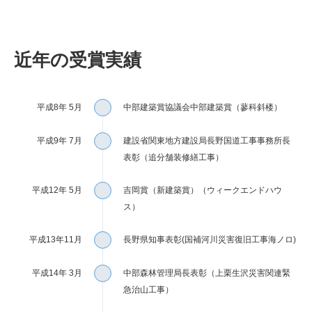
近年の受賞実績
平成8年 5月
中部建築賞協議会中部建築賞（蓼科斜楼）
平成9年 7月
建設省関東地方建設局長野国道工事事務所長
表彰（追分舗装修繕工事）
平成12年 5月
吉岡賞（新建築賞）（ウィークエンドハウ
ス）
平成13年11月
長野県知事表彰(国補河川災害復旧工事海ノロ)
平成14年 3月
中部森林管理局長表彰（上栗生沢災害関連緊
急治山工事）