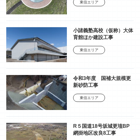
東信エリア
小諸義塾高校（仮称）大体
育館ほか建設工事
東信エリア
令和3年度 国補大規模更
新砂防工事
東信エリア
R５国道18号坂城更埴BP
網掛地区改良8工事