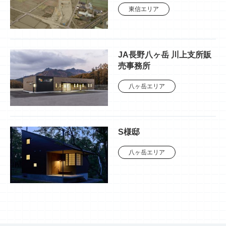
東信エリア
JA長野八ヶ岳 川上支所販
売事務所
八ヶ岳エリア
S様邸
八ヶ岳エリア