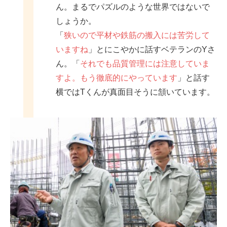
ん。まるでパズルのような世界ではないで
しょうか。
「
狭いので平材や鉄筋の搬入には苦労して
いますね
」とにこやかに話すベテランのYさ
ん。「
それでも品質管理には注意していま
すよ。もう徹底的にやっています
」と話す
横ではTくんが真面目そうに頷いています。