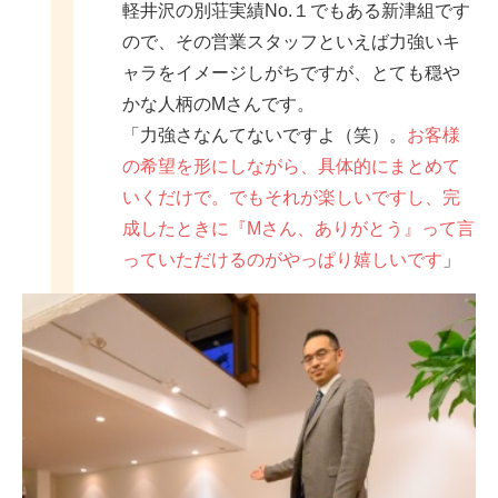
軽井沢の別荘実績No.１でもある新津組です
ので、その営業スタッフといえば力強いキ
ャラをイメージしがちですが、とても穏や
かな人柄のMさんです。
「力強さなんてないですよ（笑）。
お客様
の希望を形にしながら、具体的にまとめて
いくだけで。でもそれが楽しいですし、完
成したときに『Mさん、ありがとう』って言
っていただけるのがやっぱり嬉しいです
」