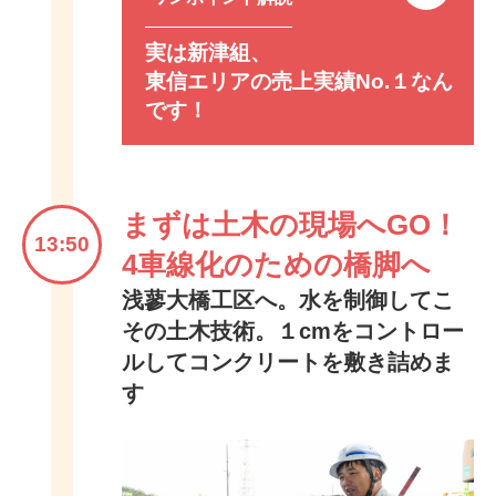
実は新津組、
東信エリアの売上実績No.１なん
です！
まずは土木の現場へGO！
13:50
4車線化のための橋脚へ
浅蓼大橋工区へ。水を制御してこ
その土木技術。１cmをコントロー
ルしてコンクリートを敷き詰めま
す