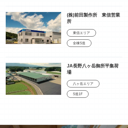
(株)前田製作所 東信営業
所
東信エリア
全棟S造
JA長野八ヶ岳御所平集荷
場
八ヶ岳エリア
S造1F