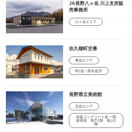
JA長野八ヶ岳 川上支所販
売事務所
八ヶ岳エリア
佐久穂町交番
東信エリア
RC造一部木造2F
長野県立美術館
北信エリア
鉄筋コンクリート造 一部
鉄骨造 地下1階 地上3
階