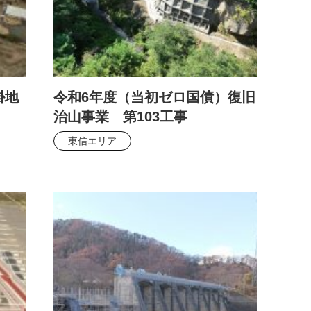
掛地
令和6年度（当初ゼロ国債）復旧
治山事業 第103工事
東信エリア