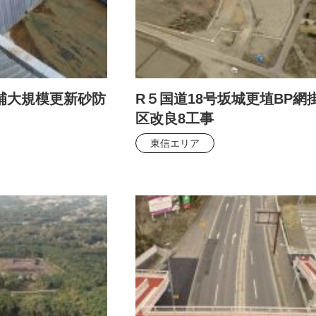
補大規模更新砂防
R５国道18号坂城更埴BP網
区改良8工事
東信エリア