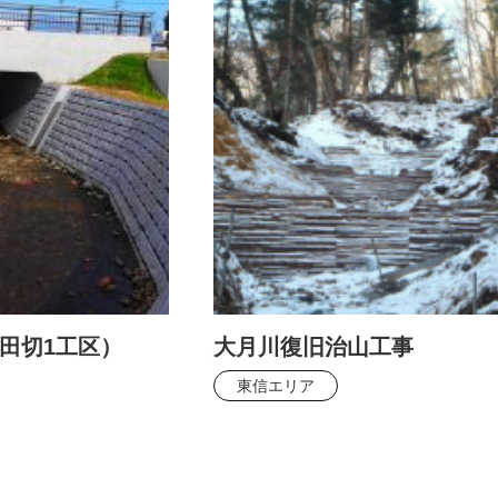
田切1工区）
大月川復旧治山工事
東信エリア