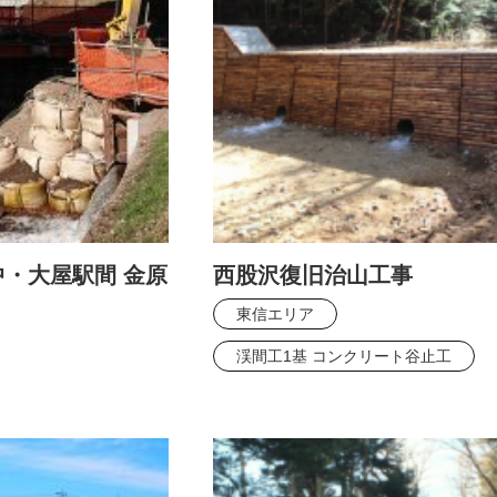
中・大屋駅間 金原
西股沢復旧治山工事
東信エリア
渓間工1基 コンクリート谷止工