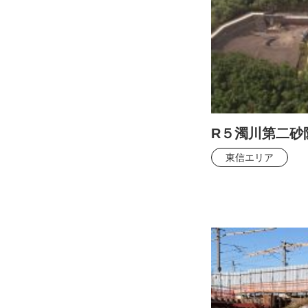
R５濁川第二砂
東信エリア