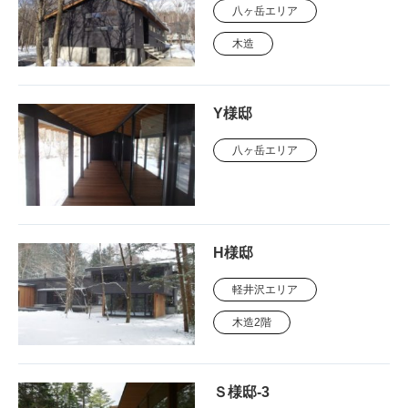
八ヶ岳エリア
木造
Y様邸
八ヶ岳エリア
H様邸
軽井沢エリア
木造2階
Ｓ様邸-3