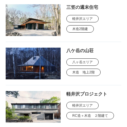
三笠の週末住宅
軽井沢エリア
木造2階建
八ケ岳の山荘
八ヶ岳エリア
木造 地上2階
軽井沢プロジェクト
軽井沢エリア
RC造＋木造 ２階建て