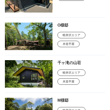
O様邸
軽井沢エリア
木造平屋
千ヶ滝の山荘
軽井沢エリア
木造平屋
M様邸