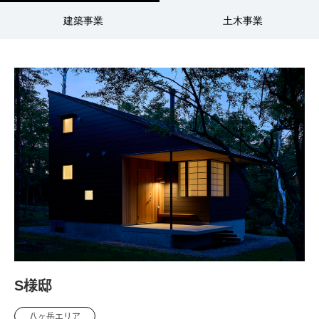
建築事業
土木事業
S様邸
八ヶ岳エリア