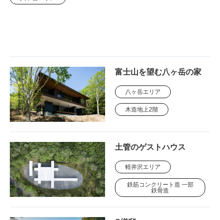
富士山を望む八ヶ岳の家
八ヶ岳エリア
木造地上2階
土管のゲストハウス
軽井沢エリア
鉄筋コンクリート造 一部
鉄骨造