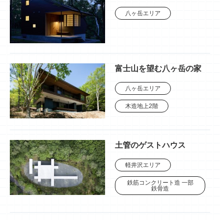
八ヶ岳エリア
富士山を望む八ヶ岳の家
八ヶ岳エリア
木造地上2階
土管のゲストハウス
軽井沢エリア
鉄筋コンクリート造 一部
鉄骨造