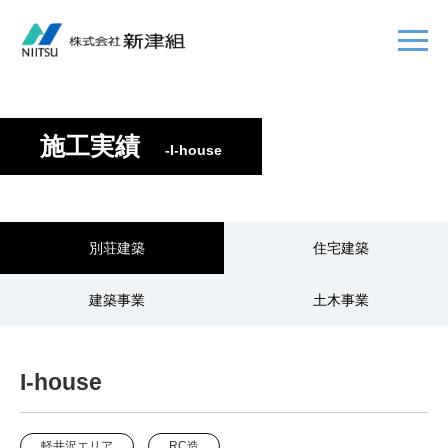
施工実績
-I-house
別荘建築
住宅建築
建築事業
土木事業
I-house
軽井沢エリア
RC造