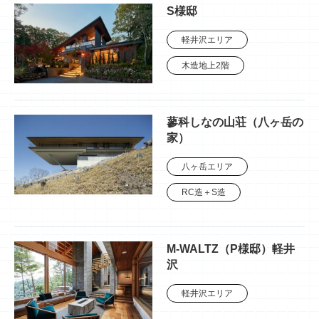
S様邸
軽井沢エリア
木造地上2階
蓼科しなの山荘（八ヶ岳の
家）
八ヶ岳エリア
RC造＋S造
M-WALTZ（P様邸）軽井
沢
軽井沢エリア