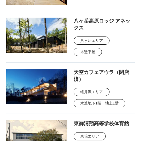
八ヶ岳高原ロッジ アネッ
クス
八ヶ岳エリア
木造平屋
天空カフェアウラ（閉店
済）
軽井沢エリア
木造地下1階 地上1階
東御清翔高等学校体育館
東信エリア