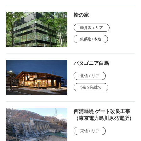
輪の家
軽井沢エリア
鉄筋造+木造
パタゴニア白馬
北信エリア
S造２階建て
西浦堰堤 ゲート改良工事
（東京電力島川原発電所）
東信エリア