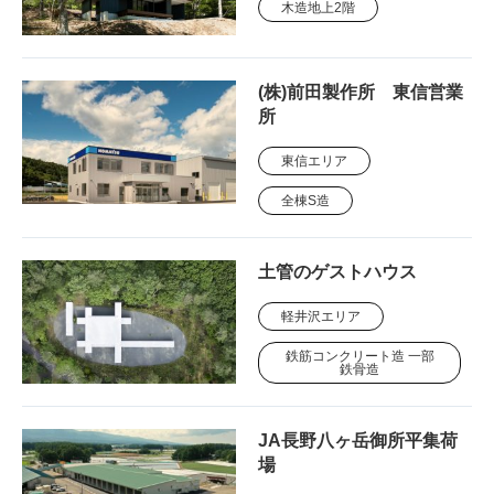
木造地上2階
(株)前田製作所 東信営業
所
東信エリア
全棟S造
土管のゲストハウス
軽井沢エリア
鉄筋コンクリート造 一部
鉄骨造
JA長野八ヶ岳御所平集荷
場