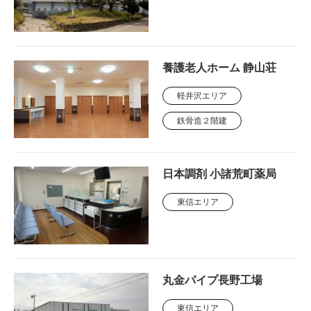
養護老人ホーム 静山荘
軽井沢エリア
鉄骨造２階建
日本調剤 小諸荒町薬局
東信エリア
丸金パイプ長野工場
東信エリア