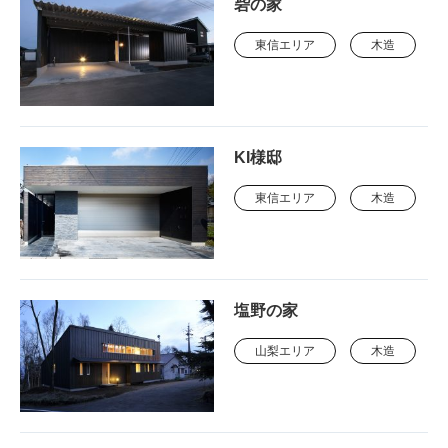
砦の家
東信エリア
木造
KI様邸
東信エリア
木造
塩野の家
山梨エリア
木造