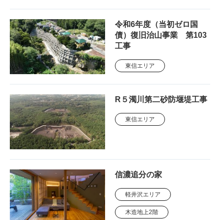
令和6年度（当初ゼロ国
債）復旧治山事業 第103
工事
東信エリア
R５濁川第二砂防堰堤工事
東信エリア
信濃追分の家
軽井沢エリア
木造地上2階