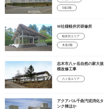
S造2階
Ｍ社様軽井沢研修所
軽井沢エリア
木造2階
志木市八ヶ岳自然の家大規
模改修工事
八ヶ岳エリア
アクアパル千曲汚泥消化タ
ンク棟ほか