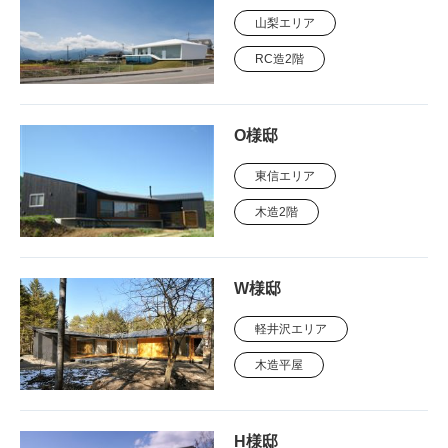
山梨エリア
RC造2階
O様邸
東信エリア
木造2階
W様邸
軽井沢エリア
木造平屋
H様邸