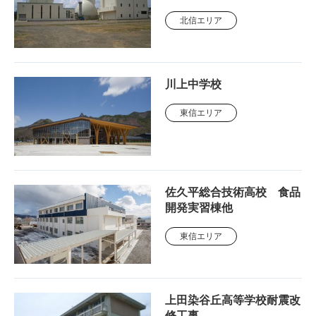
北信エリア
川上中学校
東信エリア
佐久平総合技術高校 食品
開発実習棟他
東信エリア
上田染谷丘高等学校耐震改
修工事