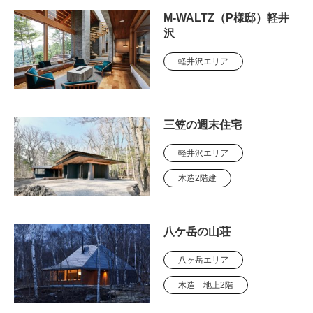
M-WALTZ（P様邸）軽井
沢
軽井沢エリア
三笠の週末住宅
軽井沢エリア
木造2階建
八ケ岳の山荘
八ヶ岳エリア
木造 地上2階