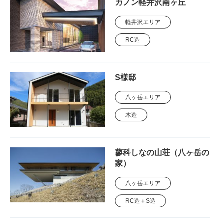
カノン軽井沢南ヶ丘
軽井沢エリア
RC造
S様邸
八ヶ岳エリア
木造
蓼科しなの山荘（八ヶ岳の
家）
八ヶ岳エリア
RC造＋S造