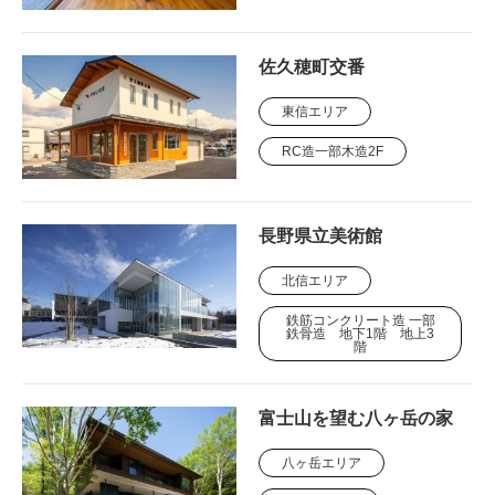
佐久穂町交番
東信エリア
RC造一部木造2F
長野県立美術館
北信エリア
鉄筋コンクリート造 一部
鉄骨造 地下1階 地上3
階
富士山を望む八ヶ岳の家
八ヶ岳エリア