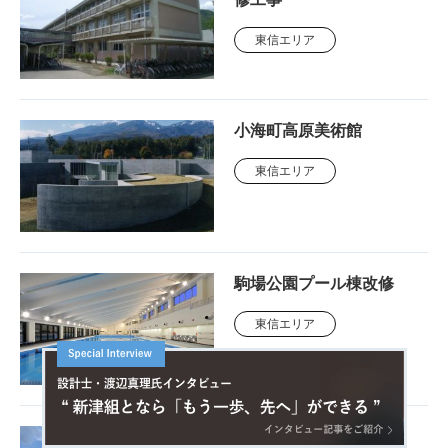
東信エリア
小海町高原美術館
東信エリア
駒場公園プール棟改修
東信エリア
高根生涯学習館