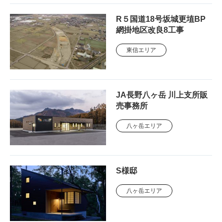
R５国道18号坂城更埴BP
網掛地区改良8工事
東信エリア
JA長野八ヶ岳 川上支所販
売事務所
八ヶ岳エリア
S様邸
八ヶ岳エリア