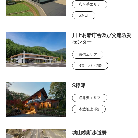
八ヶ岳エリア
S造1F
川上村新庁舎及び交流防災
センター
東信エリア
S造 地上2階
S様邸
軽井沢エリア
木造地上2階
城山横断歩道橋