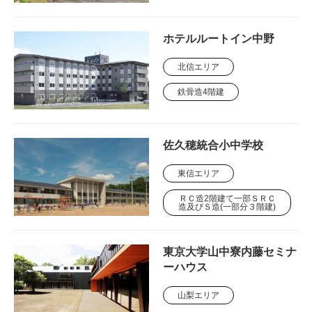
ホテルルートイン中野
北信エリア
鉄骨造4階建
佐久穂統合小中学校
東信エリア
ＲＣ造2階建て一部ＳＲＣ
造及びＳ造(一部分３階建)
東京大学山中寮内藤セミナ
ーハウス
山梨エリア