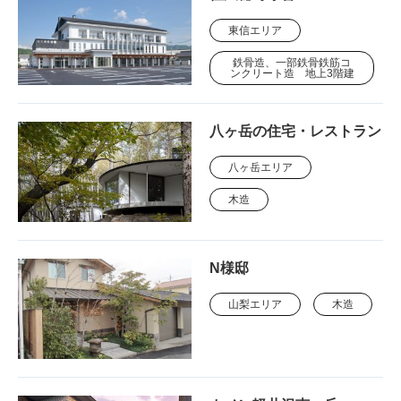
東信エリア
鉄骨造、一部鉄骨鉄筋コ
ンクリート造 地上3階建
八ヶ岳の住宅・レストラン
八ヶ岳エリア
木造
N様邸
山梨エリア
木造