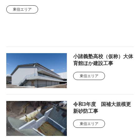
東信エリア
小諸義塾高校（仮称）大体
育館ほか建設工事
東信エリア
令和3年度 国補大規模更
新砂防工事
東信エリア