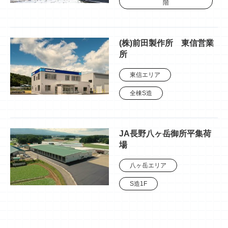
階
(株)前田製作所 東信営業
所
東信エリア
全棟S造
JA長野八ヶ岳御所平集荷
場
八ヶ岳エリア
S造1F