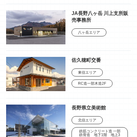
JA長野八ヶ岳 川上支所販
売事務所
八ヶ岳エリア
佐久穂町交番
東信エリア
RC造一部木造2F
長野県立美術館
北信エリア
鉄筋コンクリート造 一部
鉄骨造 地下1階 地上3