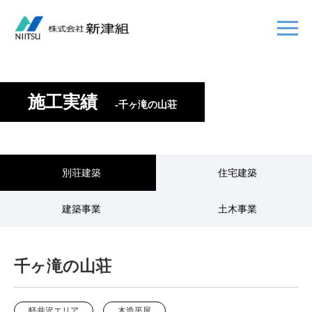
施工実績
-千ヶ滝の山荘
別荘建築
住宅建築
建築事業
土木事業
千ヶ滝の山荘
軽井沢エリア
木造平屋