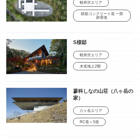
軽井沢エリア
鉄筋コンクリート造 一部
鉄骨造
S様邸
軽井沢エリア
木造地上2階
蓼科しなの山荘（八ヶ岳の
家）
八ヶ岳エリア
RC造＋S造