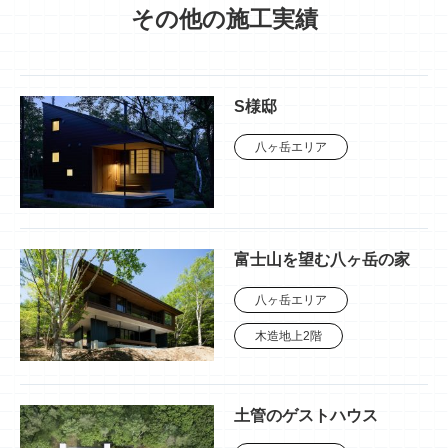
その他の施工実績
S様邸
八ヶ岳エリア
富士山を望む八ヶ岳の家
八ヶ岳エリア
木造地上2階
土管のゲストハウス