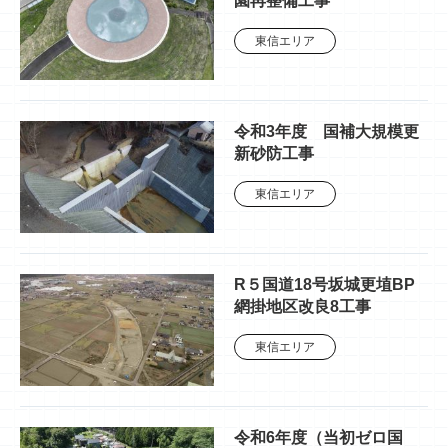
園再整備工事
東信エリア
令和3年度 国補大規模更
新砂防工事
東信エリア
R５国道18号坂城更埴BP
網掛地区改良8工事
東信エリア
令和6年度（当初ゼロ国