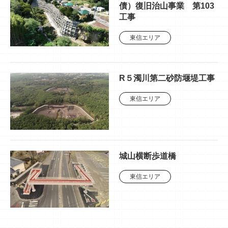
債）復旧治山事業 第103
工事
東信エリア
R５濁川第二砂防堰堤工事
東信エリア
城山横断歩道橋
東信エリア