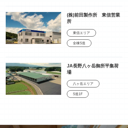
(株)前田製作所 東信営業
所
東信エリア
全棟S造
JA長野八ヶ岳御所平集荷
場
八ヶ岳エリア
S造1F