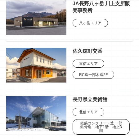
JA長野八ヶ岳 川上支所販
売事務所
八ヶ岳エリア
佐久穂町交番
東信エリア
RC造一部木造2F
長野県立美術館
北信エリア
鉄筋コンクリート造 一部
鉄骨造 地下1階 地上3
階