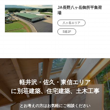
JA長野八ヶ岳御所平集荷
場
八ヶ岳エリア
S造1F
軽井沢・佐久・東信エリア
に別荘建築、住宅建築、土木工事
とお考えの方はお気軽にご相談ください