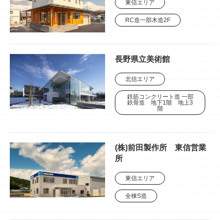
東信エリア
RC造一部木造2F
長野県立美術館
北信エリア
鉄筋コンクリート造 一部
鉄骨造 地下1階 地上3
階
(株)前田製作所 東信営業
所
東信エリア
全棟S造