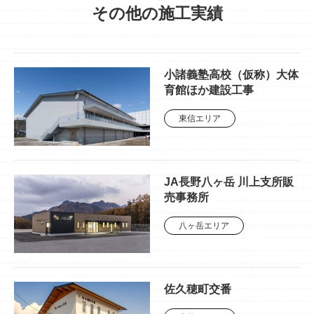
その他の施工実績
小諸義塾高校（仮称）大体
育館ほか建設工事
東信エリア
JA長野八ヶ岳 川上支所販
売事務所
八ヶ岳エリア
佐久穂町交番