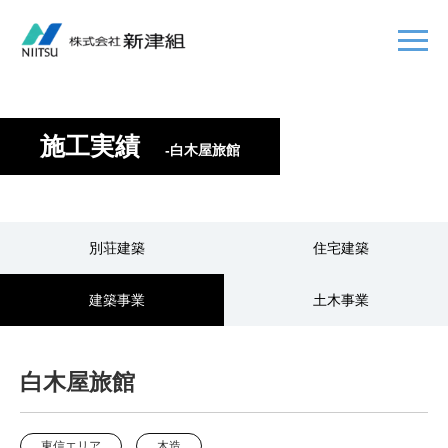
施工実績
-白木屋旅館
別荘建築
住宅建築
建築事業
土木事業
白木屋旅館
東信エリア
木造