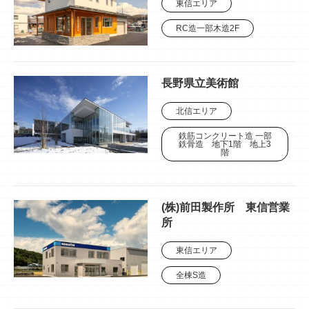
東信エリア
RC造一部木造2F
長野県立美術館
北信エリア
鉄筋コンクリート造 一部
鉄骨造 地下1階 地上3
階
(株)前田製作所 東信営業
所
東信エリア
全棟S造