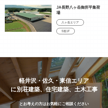
JA長野八ヶ岳御所平集荷
場
八ヶ岳エリア
S造1F
軽井沢・佐久・東信エリア
に別荘建築、住宅建築、土木工事
とお考えの方はお気軽にご相談ください