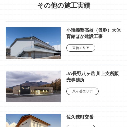
その他の施工実績
小諸義塾高校（仮称）大体
育館ほか建設工事
東信エリア
JA長野八ヶ岳 川上支所販
売事務所
八ヶ岳エリア
佐久穂町交番