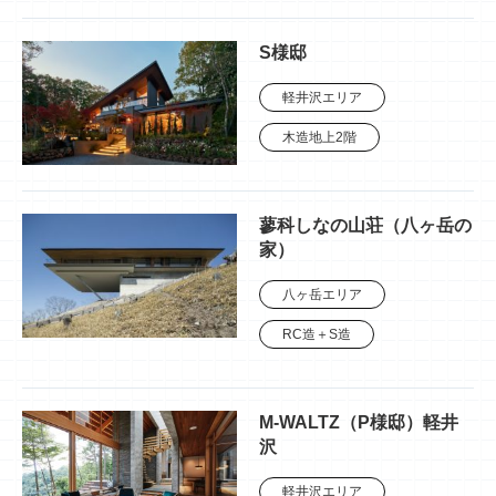
S様邸
軽井沢エリア
木造地上2階
蓼科しなの山荘（八ヶ岳の
家）
八ヶ岳エリア
RC造＋S造
M-WALTZ（P様邸）軽井
沢
軽井沢エリア