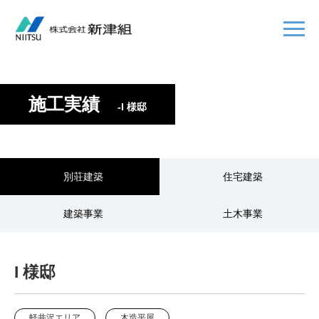
施工実績
-I 様邸
別荘建築
住宅建築
建築事業
土木事業
I 様邸
軽井沢エリア
木造平屋