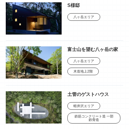
S様邸
八ヶ岳エリア
富士山を望む八ヶ岳の家
八ヶ岳エリア
木造地上2階
土管のゲストハウス
軽井沢エリア
鉄筋コンクリート造 一部
鉄骨造