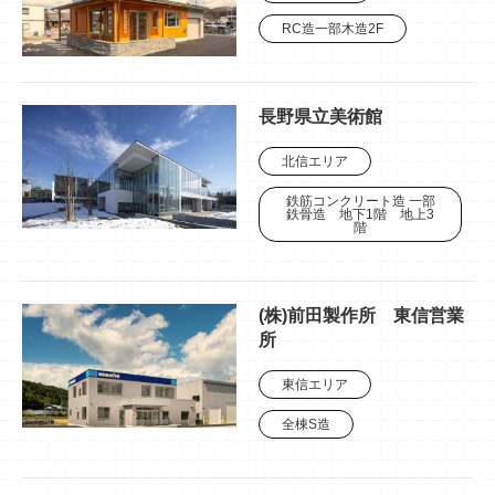
RC造一部木造2F
長野県立美術館
北信エリア
鉄筋コンクリート造 一部
鉄骨造 地下1階 地上3
階
(株)前田製作所 東信営業
所
東信エリア
全棟S造