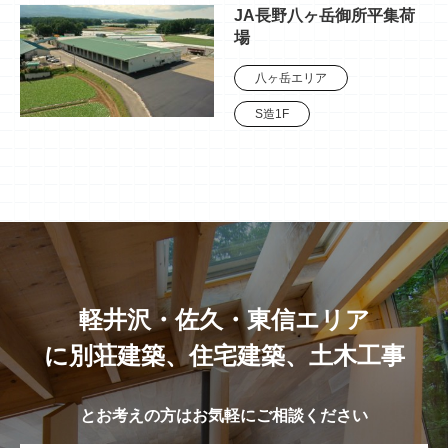
JA長野八ヶ岳御所平集荷
場
八ヶ岳エリア
S造1F
軽井沢・佐久・東信エリア
に別荘建築、住宅建築、土木工事
とお考えの方はお気軽にご相談ください