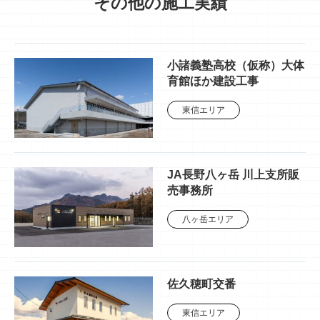
その他の施工実績
小諸義塾高校（仮称）大体
育館ほか建設工事
東信エリア
JA長野八ヶ岳 川上支所販
売事務所
八ヶ岳エリア
佐久穂町交番
東信エリア